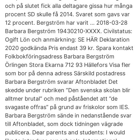
och på slutet fick alla deltagare gissa hur många
procent SD skulle få 2014. Svaret som gavs var
12 procent. Bergström har varit … 2018-03-28
Barbara Bergström 19430210-XXXX. Civilstatus:
Ogift Lön och anmärkning: SE HÄR Deklaration
2020 godkända Pris endast 39 kr. Spara kontakt
Folkbokföringsadress Barbara Bergström
Örlingen Stora Ekarna 712 93 Hällefors Visa fler
som bor på denna adress Särskild postadress
Barbara Bergström svarar Aftonbladet Det
skedde under rubriken ”Den svenska skolan blir
alltmer brutal” och med påståendet att ”de
svagaste offras” på grund av friskolor som IES.
Barbara Bergström sände in nedanstående svar
till Aftonbladet, som dock tidningen vägrade
publicera. Dear parents and students: I would