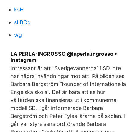
ksH
sLBOq
wg
LA PERLA-INGROSSO @laperla.ingrosso •
Instagram
Intressant är att ”Sverigevännerna” i SD inte
har några invändningar mot att På bilden ses
Barbara Bergström ”founder of Internationella
Engelska skola”. Det är bara att se hur
välfärden ska finansieras ut i kommunerna
modell SD. I går informerade Barbara
Bergström och Peter Fyles lärarna på skolan. I
går var styrelsens ordförande Barbara
Bergström i Gävle för att tillsammans med