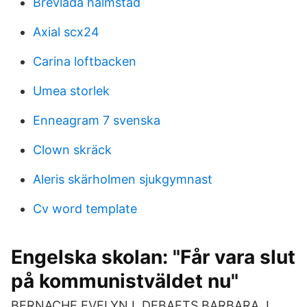
Brevlåda halmstad
Axial scx24
Carina loftbacken
Umea storlek
Enneagram 7 svenska
Clown skräck
Aleris skärholmen sjukgymnast
Cv word template
Engelska skolan: "Får vara slut
på kommunistväldet nu"
BERNACHE EVELYN L DEBAETS BARBARA J.