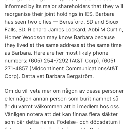
informed by its major shareholders that they will
reorganise their joint holdings in IES. Barbara
has seen two cities — Beresford, SD and Sioux
Falls, SD. Richard James Lockard, Abbi M Curtin,
Homer Woodson may know Barbara because
they lived at the same address at the same time
as Barbara. Here are her most likely phone
numbers: (605) 254-7292 (At&T Corp), (605)
271-4857 (Midcontinent CommunicationsAt&T
Corp). Detta vet Barbara Bergström.
Om du vill veta mer om någon av dessa personer
eller någon annan person som burit namnet så
är du varmt välkommen att bli medlem hos oss.
Vänligen notera att det kan finnas flera släkter
som bär detta namn. Födelse- och dödsdatum i